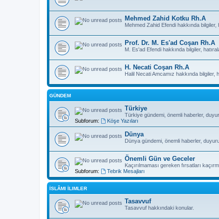
Mehmed Zahid Kotku Rh.A
Mehmed Zahid Efendi hakkında bilgiler, h
Prof. Dr. M. Es'ad Coşan Rh.A
M. Es'ad Efendi hakkında bilgiler, hatıral
H. Necati Coşan Rh.A
Halil Necati Amcamız hakkında bilgiler, ha
GÜNDEM
Türkiye
Türkiye gündemi, önemli haberler, duyurul
Subforum:
Köşe Yazıları
Dünya
Dünya gündemi, önemli haberler, duyurular
Önemli Gün ve Geceler
Kaçırılmaması gereken fırsatları kaçırma
Subforum:
Tebrik Mesajları
İSLÂMI İLIMLER
Tasavvuf
Tasavvuf hakkındaki konular.