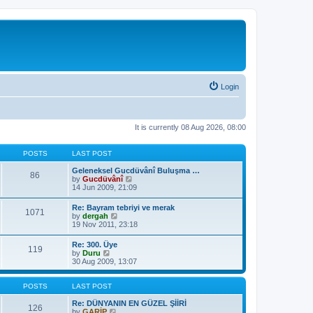
Login
It is currently 08 Aug 2026, 08:00
POSTS
LAST POST
Geleneksel Gucdüvânî Buluşma …
86
V
by
Gucdüvânî
i
14 Jun 2009, 21:09
e
w
Re: Bayram tebriyi ve merak
1071
t
V
by
dergah
h
i
19 Nov 2011, 23:18
e
e
l
w
Re: 300. Üye
a
119
t
V
by
Duru
t
h
i
30 Aug 2009, 13:07
e
e
e
s
l
w
t
a
t
POSTS
LAST POST
p
t
h
o
e
e
Re: DÜNYANIN EN GÜZEL ŞİİRİ
s
126
s
l
V
by
GARİP
t