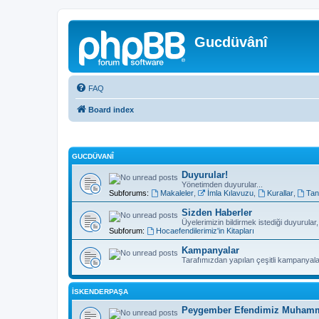
Gucdüvânî
FAQ
Board index
GUCDÜVANÎ
Duyurular!
Yönetimden duyurular...
Subforums:
Makaleler
,
İmla Kılavuzu
,
Kurallar
,
Tan
Sizden Haberler
Üyelerimizin bildirmek istediği duyurular
Subforum:
Hocaefendilerimiz'in Kitapları
Kampanyalar
Tarafımızdan yapılan çeşitli kampanyala
İSKENDERPAŞA
Peygember Efendimiz Muhamme