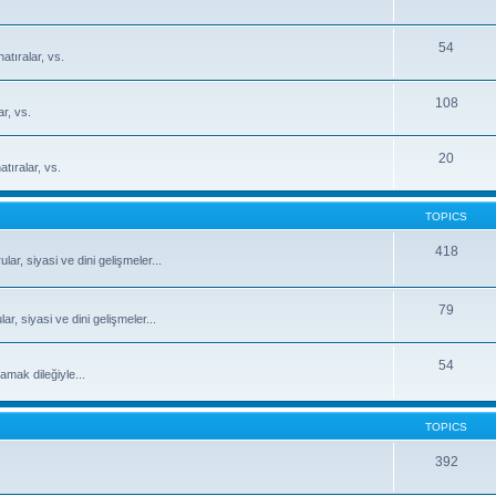
54
atıralar, vs.
108
ar, vs.
20
tıralar, vs.
TOPICS
418
ar, siyasi ve dini gelişmeler...
79
, siyasi ve dini gelişmeler...
54
mak dileğiyle...
TOPICS
392