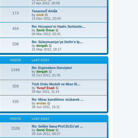
t
a
i
17 Apr 2012, 20:58
p
t
e
o
e
w
Tasavvufî Ahlâk
s
173
s
t
V
by
ornk
t
t
h
i
13 Dec 2011, 20:04
p
e
e
o
l
w
Re: Hocamız'ın Hadis Sohbetle…
454
s
a
t
V
by
Serid Ömer
t
t
h
i
04 Mar 2012, 02:41
e
e
e
s
l
w
Re: Süleymaniye'ye Defin'e İp…
t
208
a
t
V
by
dergah
p
t
h
i
21 May 2012, 18:17
o
e
e
e
s
s
l
w
t
t
a
t
POSTS
LAST POST
p
t
h
o
e
e
Re: Ergenekon Dervişleri
1348
s
s
l
V
by
dergah
t
t
a
i
31 Oct 2012, 21:35
p
t
e
o
e
w
Türk Ordu Modeli ve Mısır İli…
s
309
s
t
V
by
Yusuf Esad
t
t
h
i
26 Apr 2011, 11:14
p
e
e
o
l
w
Re: Mirac kandilimiz mübarek …
s
a
435
t
V
by
arslan
t
t
h
i
28 Jun 2011, 15:11
e
e
e
s
l
w
t
a
t
POSTS
LAST POST
p
t
h
o
e
e
Re: Selâm Sana Prof.Dr.Es'ad …
s
1528
s
l
V
by
Serid Ömer
t
t
a
i
29 Jun 2012, 00:27
p
t
e