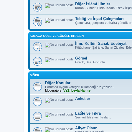
Diğer İslâmî İlimler
Kuran, Sünnet, Fıkıh, Kadın-Erkek İlişkil
Tebliğ ve İrşad Çalışmaları
Çocuklara, gençlere ve halka yönelik pro
KULAĞA GÖZE VE GÖNÜLE HITABEN
İlim, Kültür, Sanat, Edebiyat
Kütüphane, Şairâne, Sanat Ziyafeti, Ed
Görsel
Grafik, Ses, Görüntü
DIĞER
Diğer Konular
Forumda uygun kategori bulamadığınız yazılar...
Moderators:
VYZ
,
Leyla Hanne
Anketler
Latîfe ve Fıkra
Seviyeli latife ve fıkralar...
Afiyet Olsun
Beden ve ruh sağlığı...