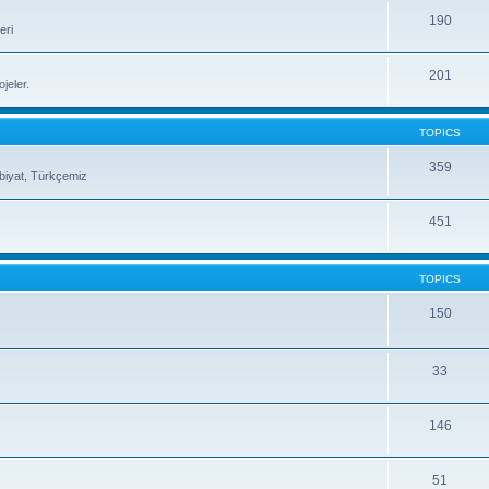
190
eri
201
jeler.
TOPICS
359
ebiyat, Türkçemiz
451
TOPICS
150
33
146
51