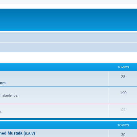
TOPICS
28
ıtım
190
, haberler vs.
23
r.
TOPICS
d Mustafa (s.a.v)
30