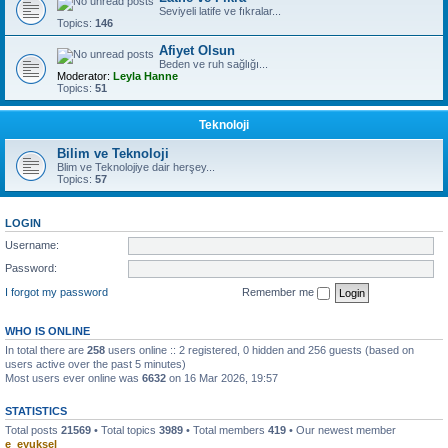
Seviyeli latife ve fıkralar...
Topics:
146
Afiyet Olsun
Beden ve ruh sağlığı...
Moderator:
Leyla Hanne
Topics:
51
Teknoloji
Bilim ve Teknoloji
Blim ve Teknolojiye dair herşey...
Topics:
57
LOGIN
Username:
Password:
I forgot my password
Remember me
WHO IS ONLINE
In total there are
258
users online :: 2 registered, 0 hidden and 256 guests (based on
users active over the past 5 minutes)
Most users ever online was
6632
on 16 Mar 2026, 19:57
STATISTICS
Total posts
21569
• Total topics
3989
• Total members
419
• Our newest member
e_eyuksel