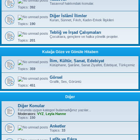
Tasavvuf hakkındaki konular.
Topics:
392
Diğer İslâmî İlimler
Kuran, Sünnet, Fıkıh, Kadın-Erkek İlişkileri
Topics:
190
Tebliğ ve İrşad Çalışmaları
Çocuklara, gençlere ve halka yönelik projeler.
Topics:
201
Kulağa Göze ve Gönüle Hitaben
İlim, Kültür, Sanat, Edebiyat
Kütüphane, Şairâne, Sanat Ziyafeti, Edebiyat, Türkçemiz
Topics:
359
Görsel
Grafik, Ses, Görüntü
Topics:
451
Diğer
Diğer Konular
Forumda uygun kategori bulamadığınız yazılar...
Moderators:
VYZ
,
Leyla Hanne
Topics:
150
Anketler
Topics:
33
Latîfe ve Fıkra