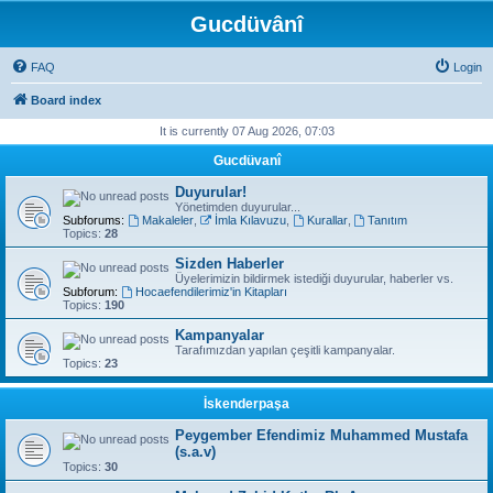
Gucdüvânî
FAQ
Login
Board index
It is currently 07 Aug 2026, 07:03
Gucdüvanî
Duyurular!
Yönetimden duyurular...
Subforums:
Makaleler
,
İmla Kılavuzu
,
Kurallar
,
Tanıtım
Topics:
28
Sizden Haberler
Üyelerimizin bildirmek istediği duyurular, haberler vs.
Subforum:
Hocaefendilerimiz'in Kitapları
Topics:
190
Kampanyalar
Tarafımızdan yapılan çeşitli kampanyalar.
Topics:
23
İskenderpaşa
Peygember Efendimiz Muhammed Mustafa
(s.a.v)
Topics:
30