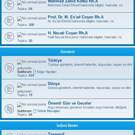
Mehmed Zahid Kotku Rh.A
Mehmed Zahid Efendi hakkında bilgiler, hatıralar, vs.
Topics:
54
Prof. Dr. M. Es'ad Coşan Rh.A
M. Es'ad Efendi hakkında bilgiler, hatıralar, vs.
Topics:
108
H. Necati Coşan Rh.A
Halil Necati Amcamız hakkında bilgiler, hatıralar, vs.
Topics:
20
Gündem
Türkiye
Türkiye gündemi, önemli haberler, duyurular, siyasi ve dini
gelişmeler...
Subforum:
Köşe Yazıları
Topics:
418
Dünya
Dünya gündemi, önemli haberler, duyurular, siyasi ve dini
gelişmeler...
Topics:
79
Önemli Gün ve Geceler
Kaçırılmaması gereken fırsatları kaçırmamak dileğiyle...
Subforum:
Tebrik Mesajları
Topics:
54
İslâmi İlimler
Tasavvuf