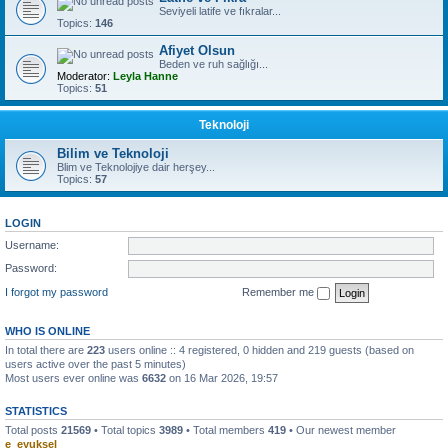
Seviyeli latife ve fıkralar...
Topics:
146
Afiyet Olsun
Beden ve ruh sağlığı...
Moderator:
Leyla Hanne
Topics:
51
Teknoloji
Bilim ve Teknoloji
Blim ve Teknolojiye dair herşey...
Topics:
57
LOGIN
Username:
Password:
I forgot my password
Remember me
WHO IS ONLINE
In total there are
223
users online :: 4 registered, 0 hidden and 219 guests (based on
users active over the past 5 minutes)
Most users ever online was
6632
on 16 Mar 2026, 19:57
STATISTICS
Total posts
21569
• Total topics
3989
• Total members
419
• Our newest member
e_eyuksel