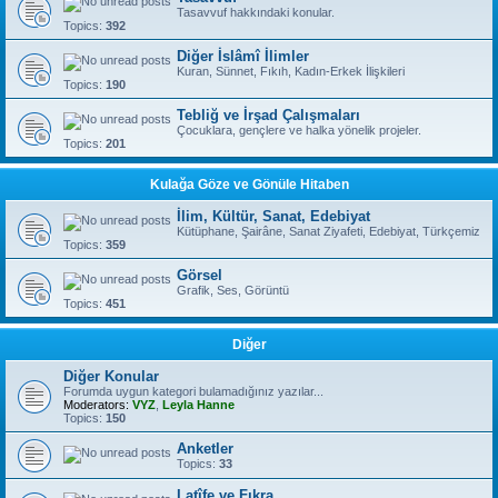
Tasavvuf hakkındaki konular.
Topics:
392
Diğer İslâmî İlimler
Kuran, Sünnet, Fıkıh, Kadın-Erkek İlişkileri
Topics:
190
Tebliğ ve İrşad Çalışmaları
Çocuklara, gençlere ve halka yönelik projeler.
Topics:
201
Kulağa Göze ve Gönüle Hitaben
İlim, Kültür, Sanat, Edebiyat
Kütüphane, Şairâne, Sanat Ziyafeti, Edebiyat, Türkçemiz
Topics:
359
Görsel
Grafik, Ses, Görüntü
Topics:
451
Diğer
Diğer Konular
Forumda uygun kategori bulamadığınız yazılar...
Moderators:
VYZ
,
Leyla Hanne
Topics:
150
Anketler
Topics:
33
Latîfe ve Fıkra