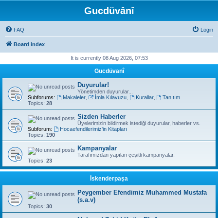
Gucdüvânî
FAQ
Login
Board index
It is currently 08 Aug 2026, 07:53
Gucdüvanî
Duyurular!
Yönetimden duyurular...
Subforums:
Makaleler
,
İmla Kılavuzu
,
Kurallar
,
Tanıtım
Topics:
28
Sizden Haberler
Üyelerimizin bildirmek istediği duyurular, haberler vs.
Subforum:
Hocaefendilerimiz'in Kitapları
Topics:
190
Kampanyalar
Tarafımızdan yapılan çeşitli kampanyalar.
Topics:
23
İskenderpaşa
Peygember Efendimiz Muhammed Mustafa
(s.a.v)
Topics:
30