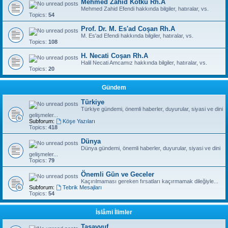
Mehmed Zahid Kotku Rh.A
Mehmed Zahid Efendi hakkında bilgiler, hatıralar, vs.
Topics:
54
Prof. Dr. M. Es'ad Coşan Rh.A
M. Es'ad Efendi hakkında bilgiler, hatıralar, vs.
Topics:
108
H. Necati Coşan Rh.A
Halil Necati Amcamız hakkında bilgiler, hatıralar, vs.
Topics:
20
Gündem
Türkiye
Türkiye gündemi, önemli haberler, duyurular, siyasi ve dini
gelişmeler...
Subforum:
Köşe Yazıları
Topics:
418
Dünya
Dünya gündemi, önemli haberler, duyurular, siyasi ve dini
gelişmeler...
Topics:
79
Önemli Gün ve Geceler
Kaçırılmaması gereken fırsatları kaçırmamak dileğiyle...
Subforum:
Tebrik Mesajları
Topics:
54
İslâmi İlimler
Tasavvuf