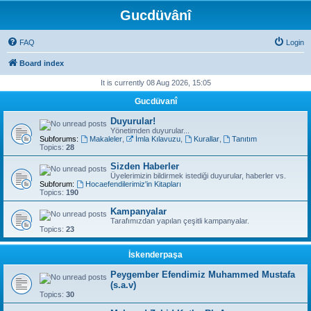
Gucdüvânî
FAQ
Login
Board index
It is currently 08 Aug 2026, 15:05
Gucdüvanî
Duyurular!
Yönetimden duyurular...
Subforums:
Makaleler
,
İmla Kılavuzu
,
Kurallar
,
Tanıtım
Topics:
28
Sizden Haberler
Üyelerimizin bildirmek istediği duyurular, haberler vs.
Subforum:
Hocaefendilerimiz'in Kitapları
Topics:
190
Kampanyalar
Tarafımızdan yapılan çeşitli kampanyalar.
Topics:
23
İskenderpaşa
Peygember Efendimiz Muhammed Mustafa
(s.a.v)
Topics:
30