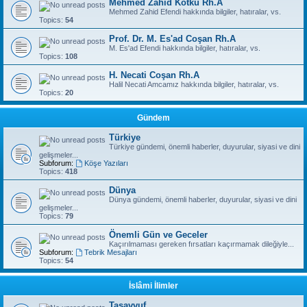
Mehmed Zahid Kotku Rh.A
Mehmed Zahid Efendi hakkında bilgiler, hatıralar, vs.
Topics:
54
Prof. Dr. M. Es'ad Coşan Rh.A
M. Es'ad Efendi hakkında bilgiler, hatıralar, vs.
Topics:
108
H. Necati Coşan Rh.A
Halil Necati Amcamız hakkında bilgiler, hatıralar, vs.
Topics:
20
Gündem
Türkiye
Türkiye gündemi, önemli haberler, duyurular, siyasi ve dini
gelişmeler...
Subforum:
Köşe Yazıları
Topics:
418
Dünya
Dünya gündemi, önemli haberler, duyurular, siyasi ve dini
gelişmeler...
Topics:
79
Önemli Gün ve Geceler
Kaçırılmaması gereken fırsatları kaçırmamak dileğiyle...
Subforum:
Tebrik Mesajları
Topics:
54
İslâmi İlimler
Tasavvuf