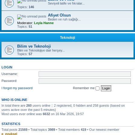
Seviyeli latife ve fıkralar...
Topics:
146
Afiyet Olsun
Beden ve ruh sağlığı...
Moderator:
Leyla Hanne
Topics:
51
Teknoloji
Bilim ve Teknoloji
Blim ve Teknolojiye dair herşey...
Topics:
57
LOGIN
Username:
Password:
I forgot my password
Remember me
WHO IS ONLINE
In total there are
260
users online :: 2 registered, 0 hidden and 258 guests (based on
users active over the past 5 minutes)
Most users ever online was
6632
on 16 Mar 2026, 19:57
STATISTICS
Total posts
21569
• Total topics
3989
• Total members
419
• Our newest member
e_eyuksel