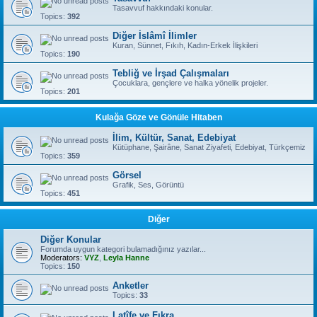
Tasavvuf hakkındaki konular.
Topics:
392
Diğer İslâmî İlimler
Kuran, Sünnet, Fıkıh, Kadın-Erkek İlişkileri
Topics:
190
Tebliğ ve İrşad Çalışmaları
Çocuklara, gençlere ve halka yönelik projeler.
Topics:
201
Kulağa Göze ve Gönüle Hitaben
İlim, Kültür, Sanat, Edebiyat
Kütüphane, Şairâne, Sanat Ziyafeti, Edebiyat, Türkçemiz
Topics:
359
Görsel
Grafik, Ses, Görüntü
Topics:
451
Diğer
Diğer Konular
Forumda uygun kategori bulamadığınız yazılar...
Moderators:
VYZ
,
Leyla Hanne
Topics:
150
Anketler
Topics:
33
Latîfe ve Fıkra