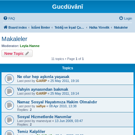
Gucdüvânî
FAQ
Login
Board index
İslâmi İlimler
Tebliğ ve İrşad Çalışmaları
Halka Yönelik
Makaleler
Makaleler
Moderator:
Leyla Hanne
New Topic
11 topics • Page
1
of
1
Topics
Ne olur hep aşkınla yaşasak
Last post by
GARİP
«
25 May 2011, 19:16
Vahyin aynasından bakmak
Last post by
GARİP
«
25 May 2011, 19:14
Namaz Sosyal Hayatımıza Hakim Olmalıdır
Last post by
safiye
«
08 Apr 2010, 13:38
Replies:
2
Sosyal Hizmetlerde Hanımlar
Last post by
maneviyat
«
13 Jun 2009, 03:47
Replies:
2
Temiz Kalpliler