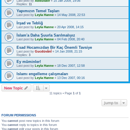
Last post by
Abdüllatif
«
15 Jan 2009, 19:06
Replies:
11
Yapımızın Temel Taşları
Last post by
Leyla Hanne
«
14 May 2008, 22:53
İrşad ve Tebliğ
Last post by
Leyla Hanne
«
20 Apr 2008, 14:15
İslam'a Daha Şuurla Sarılmalıyız
Last post by
Leyla Hanne
«
04 Feb 2008, 20:40
Esad Hocamızdan Bir Kaç Önemli Tavsiye
Last post by
Gucdüvânî
«
14 Jan 2008, 21:15
Replies:
3
Ey müminler!
Last post by
Leyla Hanne
«
18 Dec 2007, 12:58
Islamı engelleme çalışmaları
Last post by
Leyla Hanne
«
13 Dec 2007, 00:16
New Topic
11 topics • Page
1
of
1
Jump to
FORUM PERMISSIONS
You
cannot
post new topics in this forum
You
cannot
reply to topics in this forum
You
cannot
edit your posts in this forum