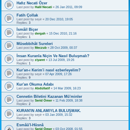
Hafız Necati Özer
Last post by
Halil Necati
«
26 Jan 2011, 09:09
Fatih Çollak
Last post by
seyir
«
20 Dec 2010, 19:05
Replies:
3
İsmâil Biçer
Last post by
dergah
«
15 Dec 2010, 21:16
Replies:
1
Müsebbihât Sureleri
Last post by
Meczub
«
28 Oct 2009, 00:37
İnsan Kuranla Niçin Ve Nasıl Buluşmalı?
Last post by
ziyaret
«
13 Jul 2009, 19:26
Replies:
1
Kur'an-ı Kerim'i nasıl ezberleyelim?
Last post by
seyir
«
07 Apr 2009, 17:26
Replies:
9
Kur'an Okuma Adabı
Last post by
Abdüllatif
«
14 Mar 2009, 16:23
Cennetin Biletini Kazanan Mü'minler
Last post by
Serid Ömer
«
11 Feb 2009, 18:38
Replies:
2
KURAN'IN ANLAMIYLA BULUŞMAK.
Last post by
seyir
«
03 Jan 2009, 15:32
Replies:
3
Esmâü'l-Hüsnâ
Last post by
Serid Ömer
«
03 Oct 2008, 01:55