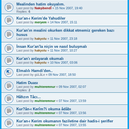
Mealinden hatim okuyalım.
Last post by
Nakşibendî
«
15 Nov 2007, 19:40
Replies:
6
Kur'an-ı Kerim'de Yahudiler
Last post by
meryem
«
14 Nov 2007, 15:11
Kur'an'ın mealini okurken dikkat etmemiz gereken bazı
husus
Last post by
hakyolu
«
11 Nov 2007, 23:18
İnsan Kur'an'la niçin ve nasıl buluşmalı
Last post by
hakyolu
«
11 Nov 2007, 10:27
Kur'an'ı anlayarak okumalı
Last post by
hakyolu
«
10 Nov 2007, 03:06
Elmalılı Hamdi'den..
Last post by
güLâLe
«
09 Nov 2007, 18:50
Hatim Duası
Last post by
muhteremnur
«
09 Nov 2007, 02:07
Replies:
2
Hâfızın Tâcı...
Last post by
muhteremnur
«
07 Nov 2007, 13:59
Kur?ân-ı Kerîm?i okuma âdâbı
Last post by
muhteremnur
«
07 Nov 2007, 13:56
Kur'an-ı Kerim okumanın faziletine dair hadis-i şerifler
Last post by
muhteremnur
«
07 Nov 2007, 13:55