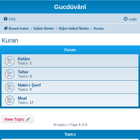
Gucdüvânî
FAQ
Login
Board index
İslâmi İlimler
Diğer İslâmî İlimler
Kuran
Kuran
Forum
Kelâm
Topics:
1
Tefsir
Topics:
3
Hatm-i Şerif
Topics:
2
Meal
Topics:
17
New Topic
40 topics • Page
1
of
1
Topics