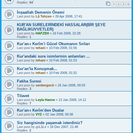
Replies:
54
1
2
3
4
İnşaallah Demenin Önemi
Last post by
Lâ Tehzen
«
26 Apr 2008, 17:41
KUR'AN SURELERİNDEKİ HASSALAR(BİR ŞEYE
BAĞLIKUVVETLER)
Last post by
HAFZEH
«
16 Feb 2008, 22:28
Replies:
1
Kur'an-ı Kerîm'i Güzel Okumanın Sırları
Last post by
tehani
«
10 Feb 2008, 01:56
Kur'andaki sure isimlerinin anlamları ...
Last post by
tehani
«
10 Feb 2008, 01:53
Kur'an'la Konuşmak...
Last post by
tehani
«
10 Feb 2008, 01:52
Fatiha Suresi
Last post by
serdengecti
«
18 Jan 2008, 00:03
Replies:
3
Tilavet
Last post by
Leyla Hanne
«
13 Jan 2008, 14:12
Replies:
7
Kur'an-ı Kerîm'den Dualar
Last post by
VYZ
«
02 Jan 2008, 00:38
Siz hangisinde yaşamak isterdiniz?
Last post by
güLâLe
«
16 Dec 2007, 21:48
Replies:
2