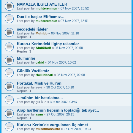
NAMAZLA İLGİLİ AYETLER
Last post by
muhteremnur
«
07 Nov 2007, 13:52
Dua ile başlar Elifbamız...
Last post by
muhteremnur
«
07 Nov 2007, 13:51
secdedeki lâleler
Last post by
Muhibb
«
06 Nov 2007, 11:18
Replies:
1
Kuran-ı Kerimdeki ilginç rakamlar
Last post by
Abdüllatif
«
05 Nov 2007, 00:58
Replies:
3
Mü'minler
Last post by
cahid
«
04 Nov 2007, 10:02
Günlük Vazifemiz
Last post by
Halil Necati
«
03 Nov 2007, 02:08
Portakal, Misk ve Kur'an
Last post by
seyir
«
30 Oct 2007, 16:10
Replies:
1
...mühim bir hatırlatma...
Last post by
güLâLe
«
30 Oct 2007, 03:47
Arap harflerinin hepsinin topladığı tek ayet...
Last post by
asım
«
27 Oct 2007, 20:13
Replies:
1
Kur'an-ı Kerim'de vurgulanan üç nimet
Last post by
Musefmansuffe
«
27 Oct 2007, 19:24