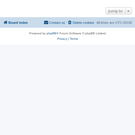
Jump to
Board index
Contact us
Delete cookies
All times are
UTC+03:00
Powered by
phpBB
® Forum Software © phpBB Limited
Privacy
|
Terms