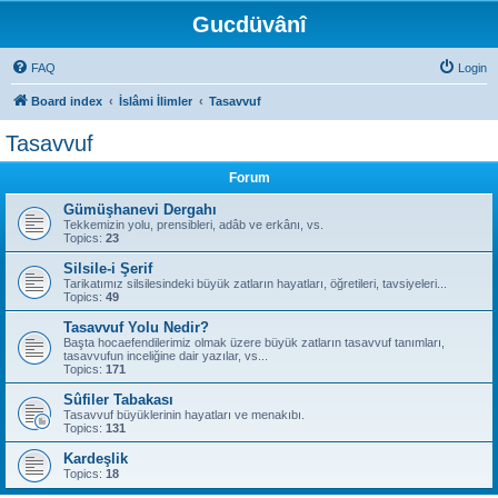
Gucdüvânî
FAQ
Login
Board index
İslâmi İlimler
Tasavvuf
Tasavvuf
Forum
Gümüşhanevi Dergahı
Tekkemizin yolu, prensibleri, adâb ve erkânı, vs.
Topics:
23
Silsile-i Şerif
Tarikatımız silsilesindeki büyük zatların hayatları, öğretileri, tavsiyeleri...
Topics:
49
Tasavvuf Yolu Nedir?
Başta hocaefendilerimiz olmak üzere büyük zatların tasavvuf tanımları,
tasavvufun inceliğine dair yazılar, vs...
Topics:
171
Sûfiler Tabakası
Tasavvuf büyüklerinin hayatları ve menakıbı.
Topics:
131
Kardeşlik
Topics:
18